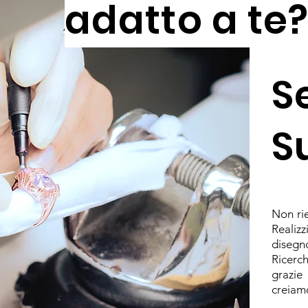
adatto a te
S
S
Non rie
Realiz
diseg
Ricerch
grazie
creiamo