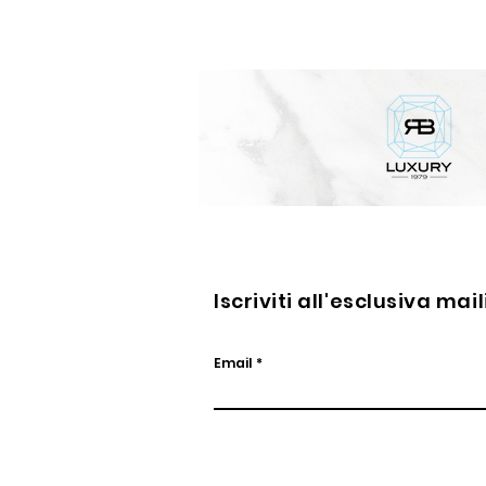
diamanti
e
zaffiri
Iscriviti all'esclusiva mai
Email