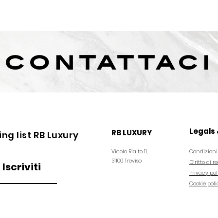
contattaci
Legals 
RB LUXURY
ling list RB Luxury
Vicolo Rialto 11,
Condizioni
31100 Treviso
Diritto di r
Iscriviti
Privacy pol
Cookie poli