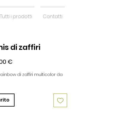
Tutti i prodotti
Contatti
is di zaffiri
Prezzo
00 €
rainbow di zaffiri multicolor da
rito