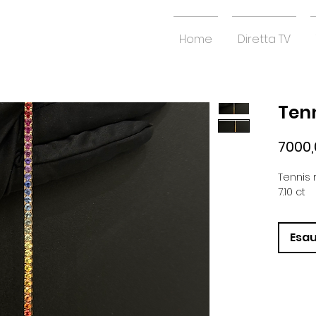
Home
Diretta TV
Tenn
7000,
Tennis 
7.10 ct
Esau