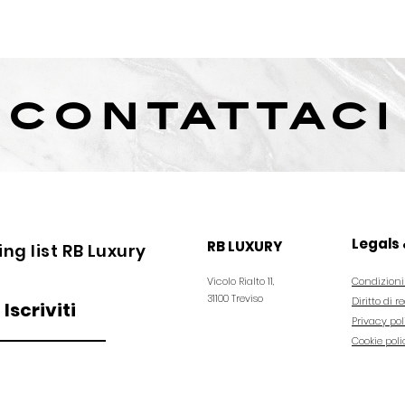
contattaci
Legals 
RB LUXURY
ling list RB Luxury
Vicolo Rialto 11,
Condizioni
31100 Treviso
Diritto di r
Iscriviti
Privacy pol
Cookie poli