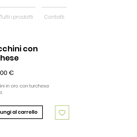
Tutti i prodotti
Contatti
cchini con
chese
Prezzo
,00 €
ni in oro con turchese
e.
ungi al carrello