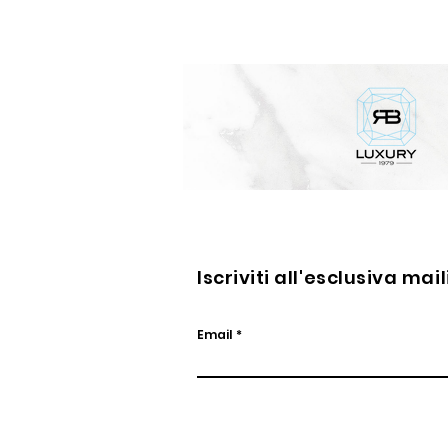
diamanti
e
zaffiri
Iscriviti all'esclusiva mai
Email