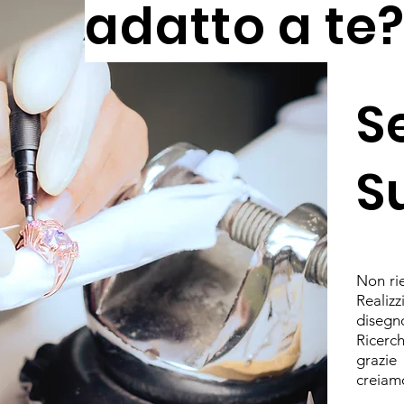
adatto a te
S
S
Non rie
Realiz
diseg
Ricerch
grazie
creiamo