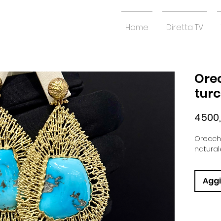
Home
Diretta TV
Ore
tur
4500
Orecchi
natural
Aggi